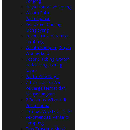
Panjang
Biaya Liburan ke Jepang
Wisata Pulau
Pasumpahan
Keindahan Gunung
Manglayang
Pesona Dusun Bambu
Lembang
Wisata Kampung Gajah
Wonderland
Pesona Tebing Citatah
Padalarang, Gunug
Kapur
Pantai Alue Naga
7 Tips Liburan Ala
Keluarga Hemat dan
Menyenangkan
7 Destinasi Wisata di
Pulau Papua
Tempat Wisata di Turki
Rekomendasi Pantai di
Lampung
Tips Traveling Murah