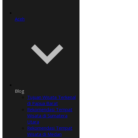
Aceh
Blog
Tujuan Wisata Terkenal
di Papua Barat
Rekomendasi Tempat
Wisata di Sumatera
Utara
Rekomendasi Tempat
Wisata di Medan