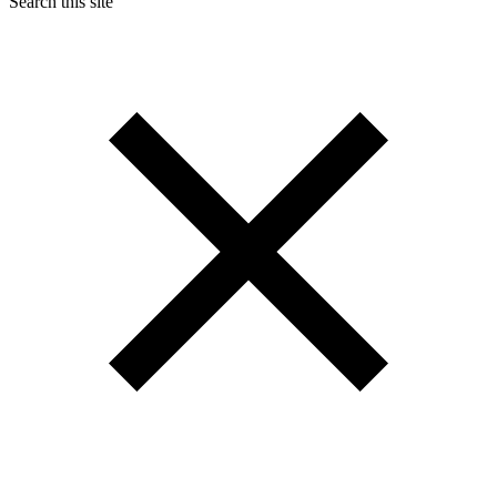
Search this site