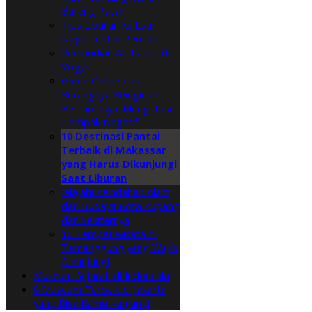
Bareng Pacar
Tips Liburan ke Luar
Negeri untuk Pemula
Pemandian Air Panas di
Yogya
Game Online dan
Kurangnya Keinginan
Bertamasya: Mengatasi
Dampak Negatif
10 Destinasi Pantai
Terbaik di Makassar
yang Harus Dikunjungi
Saat Liburan
Jelajahi Keindahan Alam
dan Budaya Kota Kupang
dan Sekitarnya
10 Tempat wisata di
Temanggung yang Wajib
Dikunjungi
Museum Sejarah di Indonesia
8 Museum Terbaik di Jakarta
yang Bisa Kamu Kunjungi