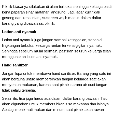
Piknik biasanya dilakukan di alam terbuka, sehingga keluaga pasti
kena paparan sinar matahari langsung. Jadi, agar kulit tidak
gosong dan kena iritasi, suscreen wajib masuk dalam daftar
barang yang dibawa saat piknik.
Lotion anti nyamuk
Lotion anti nyamuk juga jangan sampai ketinggalan, sebab di
lingkungan terbuka, keluarga rentan terkena gigitan nyamuk.
Sehingga sebelum mulai bermain, pastikan seluruh keluarga telah
menggunakan lotion anti nyamuk.
Hand sanitizer
Jangan lupa untuk membawa hand sanitizer. Barang yang satu ini
akan berguna untuk membersihkan tangan keluarga saat akan
menyentuh makanan, karena saat piknik sarana air cuci tangan
tidak selalu tersedia.
Selain itu, tisu juga harus ada dalam daftar barang bawaan. Tisu
akan digunakan untuk membersihkan sisa makanan dan lainnya.
Apalagi menikmati makan dan minum saat piknik akan rawan