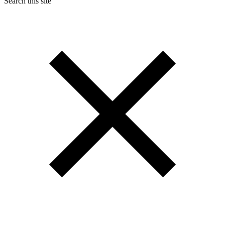
Search this site