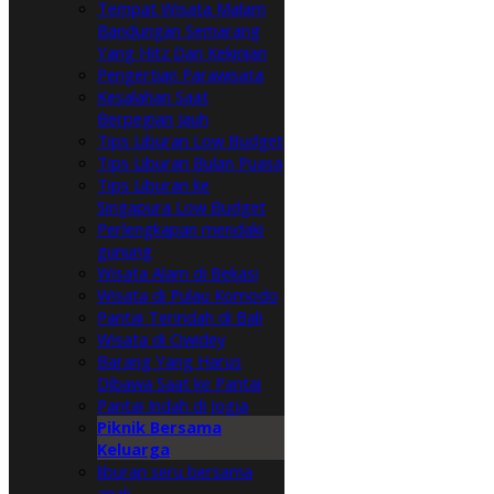
Tempat Wisata Malam
Bandungan Semarang
Yang Hitz Dan Kekinian
Pengertian Parawisata
Kesalahan Saat
Berpegian Jauh
Tips Liburan Low Budget
Tips Liburan Bulan Puasa
Tips Liburan ke
Singapura Low Budget
Perlengkapan mendaki
gunung
Wisata Alam di Bekasi
Wisata di Pulau Komodo
Pantai Terindah di Bali
Wisata di Ciwidey
Barang Yang Harus
Dibawa Saat ke Pantai
Pantai Indah di Jogja
Piknik Bersama
Keluarga
liburan seru bersama
anak