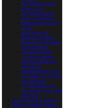
Tips Traveling Murah
Bareng Pacar
Tips Liburan ke Luar
Negeri untuk Pemula
Pemandian Air Panas di
Yogya
Game Online dan
Kurangnya Keinginan
Bertamasya: Mengatasi
Dampak Negatif
10 Destinasi Pantai
Terbaik di Makassar
yang Harus Dikunjungi
Saat Liburan
Jelajahi Keindahan Alam
dan Budaya Kota Kupang
dan Sekitarnya
10 Tempat wisata di
Temanggung yang Wajib
Dikunjungi
Museum Sejarah di Indonesia
8 Museum Terbaik di Jakarta