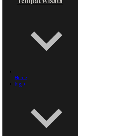
Tempat Wisata
Home
Jogja