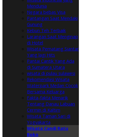
Mendunia
Negara bebas Visa
Pantangan Saat Mendaki
Gunung
Kebun Teh Terbaik
Larangan Saat Menginap
di Hotel
Wisata Pematang Siantar
Yang lagi Hits
Pantai Cantik Yang Ada
di Sumatera Utara
wisata di pulau sulawesi
Rekomendasi Wisata
Waterpark Medan Cocok
Bersama Keluarga
Fakta-fakta Menarik
Tentang Danau Labuan
Cermin di Kaltim
Wisata Taman Sari di
Yogyakarta
Wisata Candi Ratu
Boko