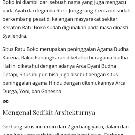
Boko ini diambil dari sebuah nama yang juga mengacu
pada Ayah dari legenda Roro Jonggrang. Cerita ini sudah
berkembang pesat di kalangan masyarakat sekitar.
Keraton Ratu Boko sudah digunakan pada masa dinasti
Syailendra.
Situs Ratu Boko merupakan peninggalan Agama Budha.
Karena, Rakai Panangkaran diketahui beragama budha.
Hal ini diketahui dengan adanya Arca Dyani Budha
Tetapi, Situs ini pun bisa juga disebut dengan situs
peninggalan agama Hindu dengan ditemukannya Arca
Durga, Yoni, dan Ganesha
Mengenal Sedikit Arsitekturnya
Gerbang situs ini terdiri dari 2 gerbang yaitu, dalam dan